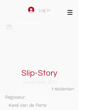
Log In
't Kelderken
Slip-Story
november 2011
't Kelderken
Regisseur:
Karel Van de Perre