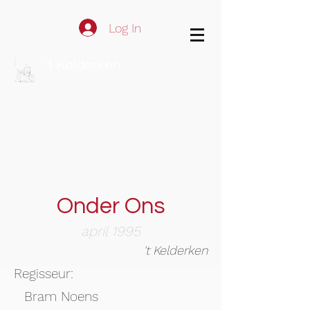
Log In
't Kelderken
Onder Ons
april 1995
't Kelderken
Regisseur:
Bram Noens