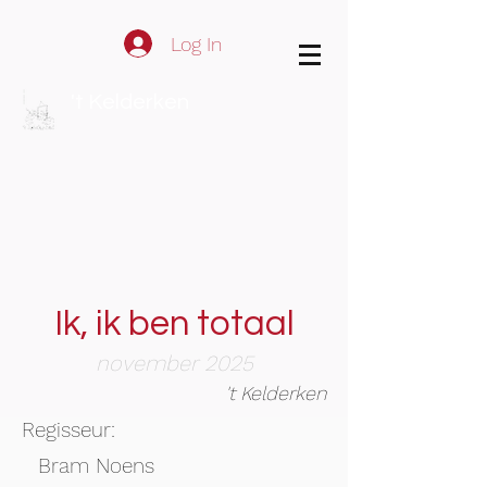
Log In
't Kelderken
Ik, ik ben totaal
november 2025
't Kelderken
Regisseur:
Bram Noens