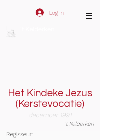
Log In
't Kelderken
Het Kindeke Jezus
(Kerstevocatie)
december 1991
't Kelderken
Regisseur: