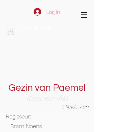
Log In
't Kelderken
Gezin van Paemel
december 1983
't Kelderken
Regisseur:
Bram Noens