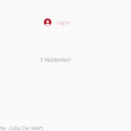
Home
Repertoire
Over
Log In
't Kelderken
e, Julia De Wert,