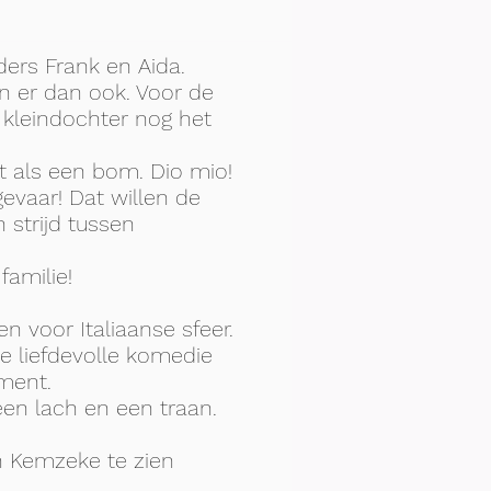
ders Frank en Aida.
n er dan ook. Voor de
n kleindochter nog het
at als een bom. Dio mio!
evaar! Dat willen de
 strijd tussen
familie!
n voor Italiaanse sfeer.
de liefdevolle komedie
ment.
een lach en een traan.
in Kemzeke te zien