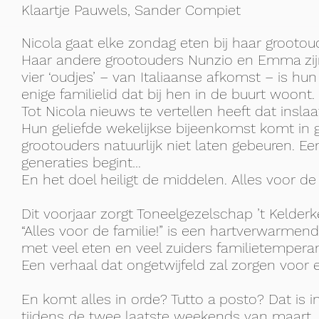
Klaartje Pauwels, Sander Compiet
Nicola gaat elke zondag eten bij haar grootou
Haar andere grootouders Nunzio en Emma zij
vier ‘oudjes’ – van Italiaanse afkomst – is hu
enige familielid dat bij hen in de buurt woont.
Tot Nicola nieuws te vertellen heeft dat insla
Hun geliefde wekelijkse bijeenkomst komt in g
grootouders natuurlijk niet laten gebeuren. Een
generaties begint…
En het doel heiligt de middelen. Alles voor de 
Dit voorjaar zorgt Toneelgezelschap ’t Kelderke
“Alles voor de familie!” is een hartverwarmen
met veel eten en veel zuiders familietempera
Een verhaal dat ongetwijfeld zal zorgen voor 
En komt alles in orde? Tutto a posto? Dat is 
tijdens de twee laatste weekends van maart.